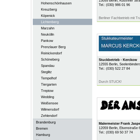
13055
Berlin
, Küstriner Str
Hohenschönhausen
Tel.:
(030) 986 01 96
Kreuzberg
Köpenick
Berliner Fachbetrieb mit Tra
Lichtenberg
Marzahn
Neukölln
Pankow
Prenzlauer Berg
Reinickendorf
Schöneberg
Stuckbetrieb - Kerckow
12555
Berlin
, Seelenbinder
Spandau
Tel.:
(030) 522 27 84
Steglitz
Tempelhof
Durch STUCK!
Tiergarten
Treptow
Wedding
Weißensee
Wilmersdorf
Zehlendorf
Brandenburg
Malermeister Frank Jaspe
12059
Berlin
, Elsenstraße 
Bremen
Tel.:
(030) 69 50 37 74
Hamburg