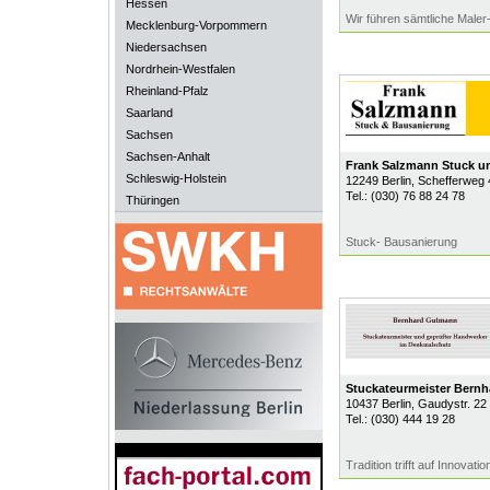
Hessen
Wir führen sämtliche Maler
Mecklenburg-Vorpommern
Niedersachsen
Nordrhein-Westfalen
Rheinland-Pfalz
Saarland
Sachsen
Sachsen-Anhalt
Frank Salzmann Stuck u
Schleswig-Holstein
12249
Berlin
, Schefferweg 
Tel.:
(030) 76 88 24 78
Thüringen
Stuck- Bausanierung
Stuckateurmeister Bern
10437
Berlin
, Gaudystr. 22
Tel.:
(030) 444 19 28
Tradition trifft auf Innovatio