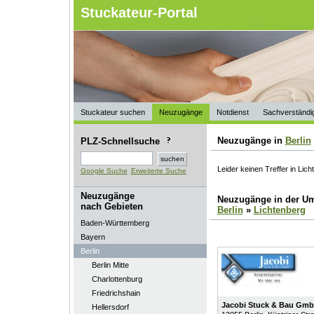
Stuckateur-Portal
Stuckateur suchen
Neuzugänge
Notdienst
Sachverständi
Neuzugänge in
Berlin
PLZ-Schnellsuche
Leider keinen Treffer in Lic
Google Suche
Erweiterte Suche
Neuzugänge
Neuzugänge in der U
nach Gebieten
Berlin
»
Lichtenberg
Baden-Württemberg
Bayern
Berlin
Berlin Mitte
Charlottenburg
Friedrichshain
Jacobi Stuck & Bau Gm
Hellersdorf