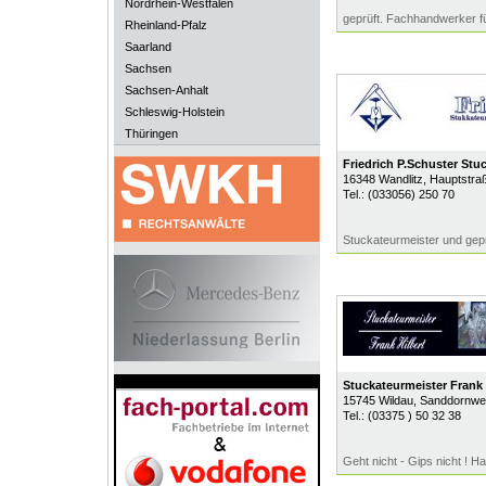
Nordrhein-Westfalen
geprüft. Fachhandwerker f
Rheinland-Pfalz
Saarland
Sachsen
Sachsen-Anhalt
Schleswig-Holstein
Thüringen
Friedrich P.Schuster Stu
16348
Wandlitz
, Hauptstra
Tel.:
(033056) 250 70
Stuckateurmeister und gepr
Stuckateurmeister Frank 
15745
Wildau
, Sanddornwe
Tel.:
(03375 ) 50 32 38
Geht nicht - Gips nicht ! Ha