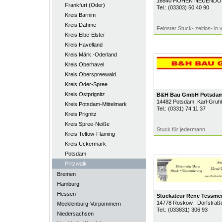
16540
HOHEN NEUENDO
Frankfurt (Oder)
Tel.:
(03303) 50 40 90
Kreis Barnim
Kreis Dahme
Feinster Stuck- zeitlos- in 
Kreis Elbe-Elster
Kreis Havelland
Kreis Märk.-Oderland
Kreis Oberhavel
Kreis Oberspreewald
Kreis Oder-Spree
Kreis Ostprignitz
B&H Bau GmbH Potsda
14482
Potsdam
, Karl-Gruh
Kreis Potsdam-Mittelmark
Tel.:
(0331) 74 11 37
Kreis Prignitz
Kreis Spree-Neiße
Stuck für jedermann
Kreis Teltow-Fläming
Kreis Uckermark
Potsdam
Pritzwalk
Bremen
Hamburg
Hessen
Stuckateur Rene Tessme
14778
Roskow
, Dorfstraß
Mecklenburg-Vorpommern
Tel.:
(033831) 306 93
Niedersachsen