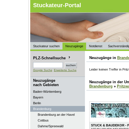
Stuckateur-Portal
Stuckateur suchen
Neuzugänge
Notdienst
Sachverständi
Neuzugänge in
Brand
PLZ-Schnellsuche
Leider keinen Treffer in Prit
Google Suche
Erweiterte Suche
Neuzugänge
Neuzugänge in der U
nach Gebieten
Brandenburg
»
Pritzw
Baden-Württemberg
Bayern
Berlin
Brandenburg
Brandenburg an der Havel
Cottbus
STUCK & BAUDEKOR - F
Dahme/Spreewald