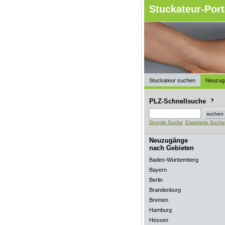
Stuckateur-Port
Stuckateur suchen
Neuzug
PLZ-Schnellsuche
Google Suche
Erweiterte Suche
Neuzugänge
nach Gebieten
Baden-Württemberg
Bayern
Berlin
Brandenburg
Bremen
Hamburg
Hessen