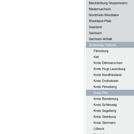
Mecklenburg-Vorpommern
Niedersachsen
Nordrhein-Westfalen
Rheinland-Pfalz
Saarland
Sachsen
Sachsen-Anhalt
Schleswig-Holstein
Flensburg
Kiel
Kreis Dithmarschen
Kreis Hzgt Lauenburg
Kreis Nordfriesland
Kreis Ostholstein
Kreis Pinneberg
Kreis Plön
Kreis Rendsburg
Kreis Schleswig
Kreis Segeberg
Kreis Steinburg
Kreis Stormarn
Lübeck