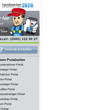
ere Portalseiten
unternehmer-Portal
enleger-Portal
hdecker-Portal
tro-Portal
senleger-Portal
aBau-Portal
aeudereiniger-Portal
uestbau-Portal
ser-Portal
-Portal