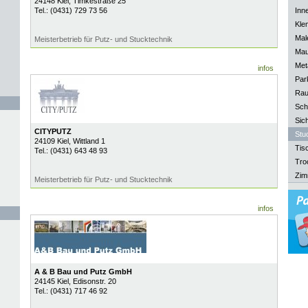
24148
Kiel
, Timkestraße 25
Tel.:
(0431) 729 73 56
Inn
Kle
Mal
Meisterbetrieb für Putz- und Stucktechnik
Mau
Meta
infos
Park
Rau
Sch
Sich
CITYPUTZ
Stu
24109
Kiel
, Wittland 1
Tisc
Tel.:
(0431) 643 48 93
Tro
Zim
Meisterbetrieb für Putz- und Stucktechnik
infos
A & B Bau und Putz GmbH
24145
Kiel
, Edisonstr. 20
Tel.:
(0431) 717 46 92