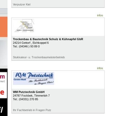
Verputzer Kiel
infos
Trockenbau & Bautechnik Schulz & Kühnapfel GbR
24214
Gettorf
, Eichkoppel 6
Tel.:
(04346 ) 93 89 0
Stukkateur- u. Trockenbaumeisterbetrieb
infos
WM Putztechnik GmbH
24787
Fockbek
, Timmerloh 7
Tel.:
(04331) 270 85
Ihr Fachbetrieb in Fragen Putz