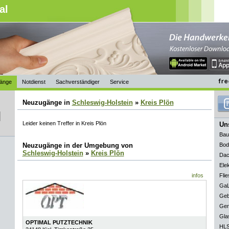
al
änge
Notdienst
Sachverständiger
Service
Neuzugänge in
Schleswig-Holstein
»
Kreis Plön
Leider keinen Treffer in Kreis Plön
Uns
Bau
Neuzugänge in der Umgebung von
Bod
Schleswig-Holstein
»
Kreis Plön
Dac
Elek
infos
Flie
GaL
Geb
Ger
Gla
OPTIMAL PUTZTECHNIK
HLS