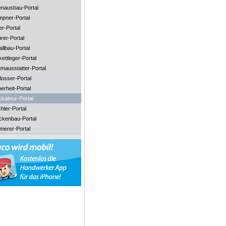
enausbau-Portal
mpner-Portal
er-Portal
rer-Portal
llbau-Portal
ettleger-Portal
mausstatter-Portal
losser-Portal
erheit-Portal
ckateur-Portal
hler-Portal
ckenbau-Portal
merer-Portal