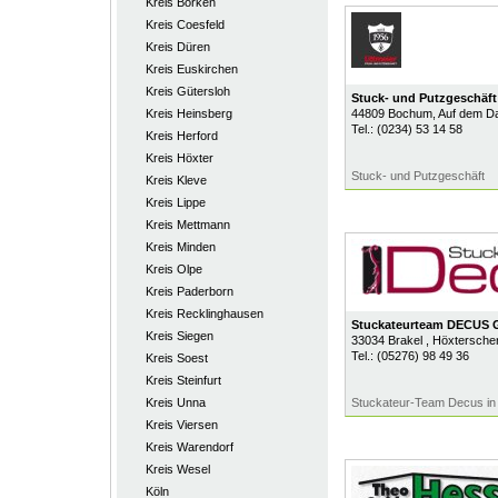
Kreis Borken
Kreis Coesfeld
Kreis Düren
Kreis Euskirchen
Kreis Gütersloh
Stuck- und Putzgeschäft 
Kreis Heinsberg
44809
Bochum
, Auf dem D
Tel.:
(0234) 53 14 58
Kreis Herford
Kreis Höxter
Stuck- und Putzgeschäft
Kreis Kleve
Kreis Lippe
Kreis Mettmann
Kreis Minden
Kreis Olpe
Kreis Paderborn
Kreis Recklinghausen
Stuckateurteam DECUS
Kreis Siegen
33034
Brakel
, Höxtersche
Tel.:
(05276) 98 49 36
Kreis Soest
Kreis Steinfurt
Kreis Unna
Stuckateur-Team Decus in 
Kreis Viersen
Kreis Warendorf
Kreis Wesel
Köln