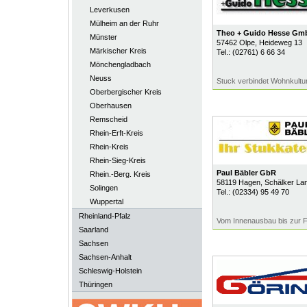
Leverkusen
Mülheim an der Ruhr
Theo + Guido Hesse Gm
Münster
57462
Olpe
, Heideweg 13
Märkischer Kreis
Tel.:
(02761) 6 66 34
Mönchengladbach
Neuss
Stuck verbindet Wohnkultur
Oberbergischer Kreis
Oberhausen
Remscheid
Rhein-Erft-Kreis
Rhein-Kreis
Rhein-Sieg-Kreis
Paul Bäbler GbR
Rhein.-Berg. Kreis
58119
Hagen
, Schälker Lan
Solingen
Tel.:
(02334) 95 49 70
Wuppertal
Rheinland-Pfalz
Vom Innenausbau bis zur 
Saarland
Sachsen
Sachsen-Anhalt
Schleswig-Holstein
Thüringen