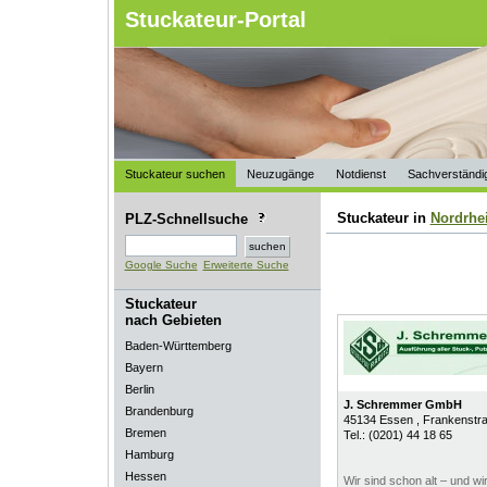
Stuckateur-Portal
Stuckateur suchen
Neuzugänge
Notdienst
Sachverständi
Stuckateur in
Nordrhe
PLZ-Schnellsuche
Google Suche
Erweiterte Suche
Stuckateur
nach Gebieten
Baden-Württemberg
Bayern
Berlin
J. Schremmer GmbH
Brandenburg
45134
Essen
, Frankenstr
Bremen
Tel.:
(0201) 44 18 65
Hamburg
Hessen
Wir sind schon alt – und wir