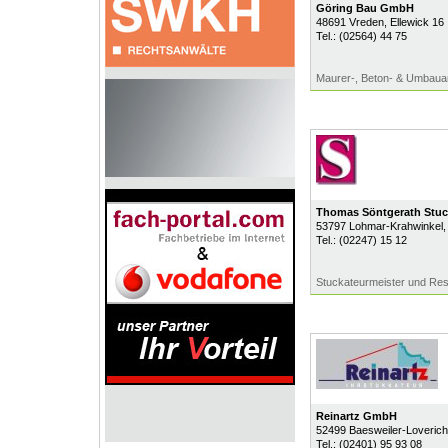
Göring Bau GmbH
48691
Vreden
, Ellewick 16
Tel.:
(02564) 44 75
Maurer-, Beton- & Umbauarb
Thomas Söntgerath Stu
53797
Lohmar-Krahwinkel
,
Tel.:
(02247) 15 12
Stuckateurmeister und Res
Reinartz GmbH
52499
Baesweiler-Loverich
Tel.:
(02401) 95 93 08