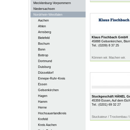
Mecklenburg-Vorpommern
Niedersachsen
Nordrhein-Westfalen
Aachen
Ahlen
Arnsberg
Klaus Fischbach GmbH
Bielefeld
45888
Gelsenkirchen
, Bis
Bochum
Tel.:
(0209) 8 37 25
Bonn
Bottrop
Können wir. Machen wir.
Dortmund
Duisburg
Düsseldorf
Ennepe-Ruhr-Kreis
Essen
Gelsenkirchen
Hagen
Stuckgeschäft HÄNEL 
45359
Essen
, Auf dem Eic
Hamm
Tel.:
(0201) 69 32 27
Herne
Hochsauerlandkreis
Stuckateur / Trockenbau /
Krefeld
Kreis Aachen