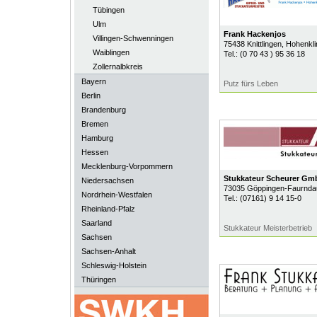
Tübingen
Ulm
Frank Hackenjos
Villingen-Schwenningen
75438
Knittlingen
, Hohenkli
Waiblingen
Tel.:
(0 70 43 ) 95 36 18
Zollernalbkreis
Bayern
Putz fürs Leben
Berlin
Brandenburg
Bremen
Hamburg
Hessen
Mecklenburg-Vorpommern
Stukkateur Scheurer Gm
Niedersachsen
73035
Göppingen-Faurnda
Nordrhein-Westfalen
Tel.:
(07161) 9 14 15-0
Rheinland-Pfalz
Saarland
Stukkateur Meisterbetrieb
Sachsen
Sachsen-Anhalt
Schleswig-Holstein
Thüringen