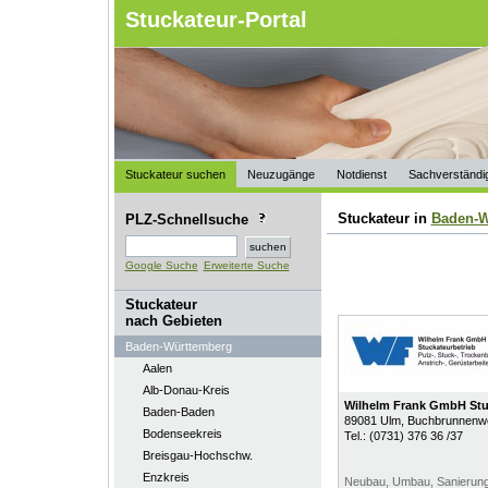
Stuckateur-Portal
Stuckateur suchen
Neuzugänge
Notdienst
Sachverständi
Stuckateur in
Baden-W
PLZ-Schnellsuche
Google Suche
Erweiterte Suche
Stuckateur
nach Gebieten
Baden-Württemberg
Aalen
Alb-Donau-Kreis
Wilhelm Frank GmbH Stu
Baden-Baden
89081
Ulm
, Buchbrunnenw
Bodenseekreis
Tel.:
(0731) 376 36 /37
Breisgau-Hochschw.
Enzkreis
Neubau, Umbau, Sanierung