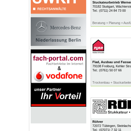
Stuckateurbetrieb Werne
70182
Stuttgart
, Wächterst
Tel.:
(0711) 24 84 73 00
Beratung + Planung + Ausf
Flad, Ausbau und Fass
79108
Freiburg
, Kehler St
Tel.:
(0761) 50 07 66
Trockenbau + Stuckarbeite
Röhrer
72072
Tübingen
, Steinlac
Tel.:
(07071) 7 32 11