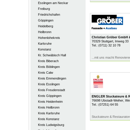
Esslingen am Neckar
Freiburg
Friedrichshafen
Göppingen
Heidelberg
Heilbronn
Christian Gröber GmbH
Hohenlohekreis
70329
Stuttgart
, Imweg 33
Karlsruhe
Tel.:
(0711) 32 10 78
Konstanz
Kr. Schwäbisch Hall
...mit uns macht Renoviere
Kreis Biberach
Kreis Böblingen
Kreis Calw
Kreis Emmendingen
Kreis Esslingen
Kreis Freudenstadt
Kreis Göppingen
ENGLER Stuckateure & R
76698
Ubstadt-Weiher
, We
Kreis Heidenheim
Tel.:
(07251) 64 55
Kreis Heilbronn
Kreis Karlsruhe
Stuckateure & Restaurator
Kreis Konstanz
Kreis Ludwigsburg