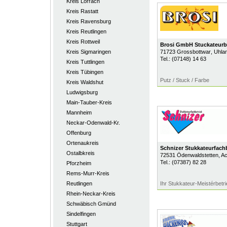
Kreis Lörrach
Kreis Rastatt
Kreis Ravensburg
Kreis Reutlingen
Kreis Rottweil
Brosi GmbH Stuckateurb
Kreis Sigmaringen
71723
Grossbottwar
, Uhla
Tel.:
(07148) 14 63
Kreis Tuttlingen
Kreis Tübingen
Putz / Stuck / Farbe
Kreis Waldshut
Ludwigsburg
Main-Tauber-Kreis
Mannheim
Neckar-Odenwald-Kr.
Offenburg
Ortenaukreis
Schnizer Stukkateurfach
Ostalbkreis
72531
Ödenwaldstetten
, A
Tel.:
(07387) 82 28
Pforzheim
Rems-Murr-Kreis
Reutlingen
Ihr Stukkateur-Meistérbetri
Rhein-Neckar-Kreis
Schwäbisch Gmünd
Sindelfingen
Stuttgart