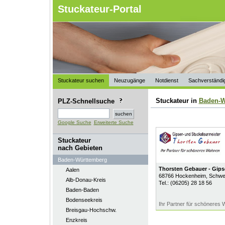
Stuckateur-Portal
Stuckateur suchen
Neuzugänge
Notdienst
Sachverständi
Stuckateur in
Baden-W
PLZ-Schnellsuche
Google Suche
Erweiterte Suche
Stuckateur
nach Gebieten
Baden-Württemberg
Thorsten Gebauer - Gips
Aalen
68766
Hockenheim
, Schwe
Alb-Donau-Kreis
Tel.:
(06205) 28 18 56
Baden-Baden
Bodenseekreis
Ihr Partner für schöneres
Breisgau-Hochschw.
Enzkreis