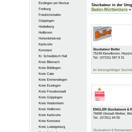
Esslingen am Neckar
Stuckateur in der Um
Freiburg
Baden-Württemberg
»
Friedrichshafen
Göppingen
Heidelberg
Heilbronn
Hohenlohekreis
Karlsruhe
Stuckateur Boller
Konstanz
75249
Kieselbronn
, Heyers
Kr. Schwäbisch Hall
Tel.:
(07231) 587 8 31
Kreis Biberach
Kreis Böblingen
Ihr leistungsfähiger Stuck
Kreis Calw
Kreis Emmendingen
Kreis Esslingen
Kreis Freudenstadt
Kreis Göppingen
Kreis Heidenheim
Kreis Heilbronn
ENGLER Stuckateure & R
76698
Ubstadt-Weiher
, We
Kreis Karlsruhe
Tel.:
(07251) 64 55
Kreis Konstanz
Kreis Ludwigsburg
Stuckateure & Restaurator