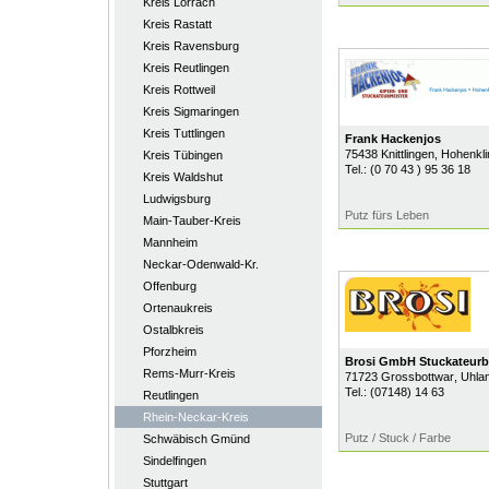
Kreis Lörrach
Kreis Rastatt
Kreis Ravensburg
Kreis Reutlingen
Kreis Rottweil
Kreis Sigmaringen
Kreis Tuttlingen
Frank Hackenjos
75438
Knittlingen
, Hohenkli
Kreis Tübingen
Tel.:
(0 70 43 ) 95 36 18
Kreis Waldshut
Ludwigsburg
Putz fürs Leben
Main-Tauber-Kreis
Mannheim
Neckar-Odenwald-Kr.
Offenburg
Ortenaukreis
Ostalbkreis
Pforzheim
Brosi GmbH Stuckateurb
Rems-Murr-Kreis
71723
Grossbottwar
, Uhla
Tel.:
(07148) 14 63
Reutlingen
Rhein-Neckar-Kreis
Putz / Stuck / Farbe
Schwäbisch Gmünd
Sindelfingen
Stuttgart