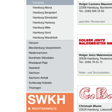
Farmsen
Holger Carstens Maurerm
Hamburg Altona
22359
Hamburg
, Buchenri
Tel.:
(040) 609 15 50
Hamburg Bergedorf
Hamburg Eimsbüttel
geprüfter Restaurator
Hamburg Harburg
Hamburg Mitte
Hamburg Nord
Hamburg Wandsbek
Hessen
Mecklenburg-Vorpommern
Niedersachsen
Holger Jentz Malermeis
Nordrhein-Westfalen
20539
Hamburg
, Peutestr
Tel.:
(040) 78 41 71
Rheinland-Pfalz
Saarland
Maler- und Stuckarbeiten
Sachsen
Sachsen-Anhalt
Schleswig-Holstein
Thüringen
Christoph Blume
22529
Hamburg
, Lottestra