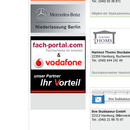
Tel.:
(040) 55 38 871
Mitglied der Stukkateurin
Hartmut Thoms Stuckate
22359
Hamburg
, Buchenri
Tel.:
(040) 644 191 49
Stuckateurmeister Hartmu
Ihre Stukkateur GmbH
22113
Hamburg
, Billbrook
Tel.:
(040) 21 98 75 97