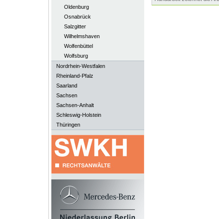
Oldenburg
Osnabrück
Salzgitter
Wilhelmshaven
Wolfenbüttel
Wolfsburg
Nordrhein-Westfalen
Rheinland-Pfalz
Saarland
Sachsen
Sachsen-Anhalt
Schleswig-Holstein
Thüringen