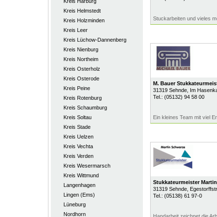
Kreis Harburg
Kreis Helmstedt
Stuckarbeiten und vieles me
Kreis Holzminden
Kreis Leer
Kreis Lüchow-Dannenberg
Kreis Nienburg
Kreis Northeim
Kreis Osterholz
Kreis Osterode
M. Bauer Stukkateurmeis
Kreis Peine
31319
Sehnde
, Im Hasenk
Tel.:
(05132) 94 58 00
Kreis Rotenburg
Kreis Schaumburg
Kreis Soltau
Ein kleines Team mit viel E
Kreis Stade
Kreis Uelzen
Kreis Vechta
Kreis Verden
Kreis Wesermarsch
Kreis Wittmund
Stukkateurmeister Marti
Langenhagen
31319
Sehnde
, Egestorffstr
Lingen (Ems)
Tel.:
(05138) 61 97-0
Lüneburg
Nordhorn
Handarbeit zeichnet die Arb