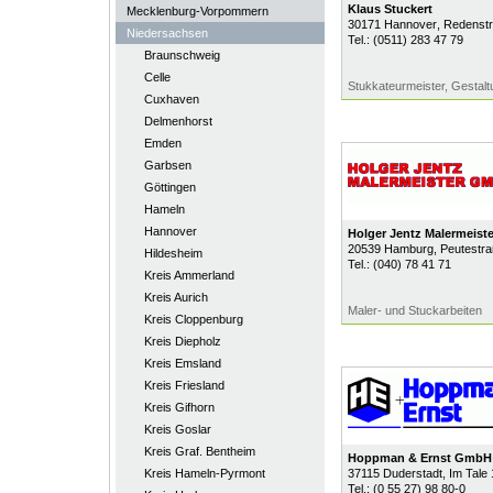
Klaus Stuckert
Mecklenburg-Vorpommern
30171
Hannover
, Redenstr
Niedersachsen
Tel.:
(0511) 283 47 79
Braunschweig
Celle
Stukkateurmeister, Gestalt
Cuxhaven
Delmenhorst
Emden
Garbsen
Göttingen
Hameln
Hannover
Holger Jentz Malermeis
20539
Hamburg
, Peutestr
Hildesheim
Tel.:
(040) 78 41 71
Kreis Ammerland
Kreis Aurich
Maler- und Stuckarbeiten
Kreis Cloppenburg
Kreis Diepholz
Kreis Emsland
Kreis Friesland
Kreis Gifhorn
Kreis Goslar
Kreis Graf. Bentheim
Hoppman & Ernst GmbH
Kreis Hameln-Pyrmont
37115
Duderstadt
, Im Tale
Tel.:
(0 55 27) 98 80-0