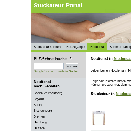
Stuckateur-Portal
Stuckateur suchen
Neuzugänge
Notdienst
Sachverständi
Notdienst in
Niedersa
PLZ-Schnellsuche
Leider keinen Notdienst in 
Google Suche
Erweiterte Suche
Folgende Inserate bieten zwa
Notdienst
können sie aber trotzdem he
nach Gebieten
Baden-Württemberg
Stuckateur in
Nieders
Bayern
Berlin
Brandenburg
Bremen
Hamburg
Hessen