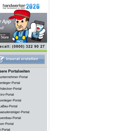
ere Portalseiten
unternehmer-Portal
enleger-Portal
hdecker-Portal
tro-Portal
senleger-Portal
aBau-Portal
aeudereiniger-Portal
uestbau-Portal
ser-Portal
-Portal