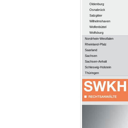
Oldenburg
Osnabrück
Salzgitter
Wilhelmshaven
Wolfenbüttel
Wolfsburg
Nordrhein-Westfalen
Rheinland-Pfalz
Saarland
Sachsen
Sachsen-Anhalt
Schleswig-Holstein
Thüringen