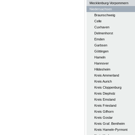
Mecklenburg-Vorpommern
Niedersachsen
Braunschweig
Celle
Cuxhaven
Delmenhorst
Emden
Garbsen
Göttingen
Hameln
Hannover
Hildesheim
Kreis Ammerland
Kreis Aurich
Kreis Cloppenburg
Kreis Diepholz
Kreis Emsland
Kreis Friesland
Kreis Gifhorn
Kreis Goslar
Kreis Graf. Bentheim
Kreis Hameln-Pyrmont