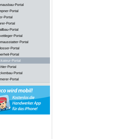
enausbau-Portal
mpner-Portal
er-Portal
rer-Portal
llbau-Portal
ettleger-Portal
mausstatter-Portal
losser-Portal
erheit-Portal
ckateur-Portal
hler-Portal
ckenbau-Portal
merer-Portal