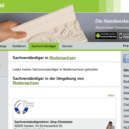
al
änge
Notdienst
Sachverständiger
Service
Sachverständiger in
Niedersachsen
Leider keinen Sachverstaendiger in Niedersachsen gefunden.
Uns
Bau
Sachverständiger in der Umgebung von
Bod
Niedersachsen
Dac
Elek
infos
Flie
GaL
Geb
Ger
Sachverständigenbüro Jörg Ottemeier
Gla
46509
Xanten
, Im Eichenwinkel 25
HLS