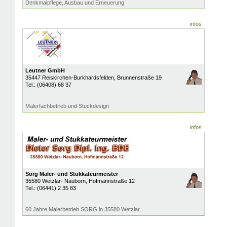
Denkmalpflege, Ausbau und Erneuerung
infos
Leutner GmbH
35447
Reiskirchen-Burkhardsfelden
, Brunnenstraße 19
Tel.:
(06408) 68 37
Malerfachbetrieb und Stuckdesign
infos
Sorg Maler- und Stukkateurmeister
35580
Wetzlar- Nauborn
, Hofmannstraße 12
Tel.:
(06441) 2 35 83
60 Jahre Malerbetrieb SORG in 35580 Wetzlar