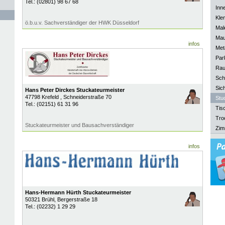
Tel.:
(02801) 98 67 68
Inn
Kle
ö.b.u.v. Sachverständiger der HWK Düsseldorf
Mal
Mau
infos
Meta
Park
Rau
Sch
Sich
Hans Peter Dirckes Stuckateurmeister
47798
Krefeld
, Schneiderstraße 70
Stu
Tel.:
(02151) 61 31 96
Tisc
Tro
Stuckateurmeister und Bausachverständiger
Zim
infos
Hans-Hermann Hürth Stuckateurmeister
50321
Brühl
, Bergerstraße 18
Tel.:
(02232) 1 29 29