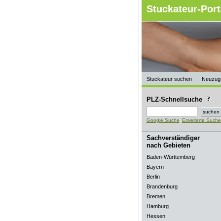
Stuckateur-Port
Stuckateur suchen
Neuzug
PLZ-Schnellsuche
Google Suche
Erweiterte Suche
Sachverständiger
nach Gebieten
Baden-Württemberg
Bayern
Berlin
Brandenburg
Bremen
Hamburg
Hessen