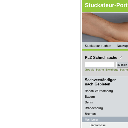
Stuckateur-Port
Stuckateur suchen
Neuzug
PLZ-Schnellsuche
Google Suche
Erweiterte Suche
Sachverständiger
nach Gebieten
Baden-Württemberg
Bayern
Berlin
Brandenburg
Bremen
Hamburg
Blankenese