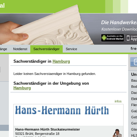
al
änge
Notdienst
Sachverständiger
Service
Sachverständiger in
Hamburg
Leider keinen Sachverstaendiger in Hamburg gefunden.
Uns
Bau
Sachverständiger in der Umgebung von
Bod
Hamburg
Dac
Elek
infos
Flie
GaL
Geb
Ger
Hans-Hermann Hürth Stuckateurmeister
Gla
50321
Brühl
, Bergerstraße 18
HLS