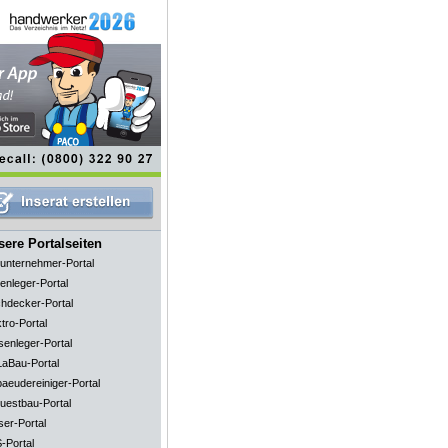
ere Portalseiten
unternehmer-Portal
enleger-Portal
hdecker-Portal
tro-Portal
senleger-Portal
aBau-Portal
aeudereiniger-Portal
uestbau-Portal
ser-Portal
-Portal