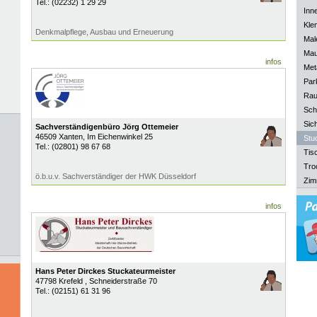
Tel.:
(02232) 1 29 29
Inn
Kle
Denkmalpflege, Ausbau und Erneuerung
Mal
Mau
infos
Meta
Park
Rau
Sch
Sich
Sachverständigenbüro Jörg Ottemeier
46509
Xanten
, Im Eichenwinkel 25
Stu
Tel.:
(02801) 98 67 68
Tisc
Tro
ö.b.u.v. Sachverständiger der HWK Düsseldorf
Zim
infos
Hans Peter Dirckes Stuckateurmeister
47798
Krefeld
, Schneiderstraße 70
Tel.:
(02151) 61 31 96