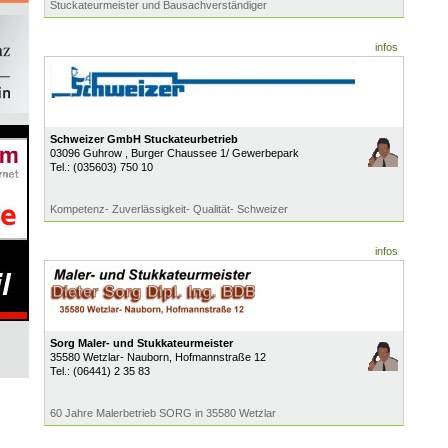
Stuckateurmeister und Bausachverständiger
infos
Schweizer GmbH Stuckateurbetrieb
03096
Guhrow
, Burger Chaussee 1/ Gewerbepark
Tel.:
(035603) 750 10
Kompetenz- Zuverlässigkeit- Qualität- Schweizer
infos
Sorg Maler- und Stukkateurmeister
35580
Wetzlar- Nauborn
, Hofmannstraße 12
Tel.:
(06441) 2 35 83
60 Jahre Malerbetrieb SORG in 35580 Wetzlar