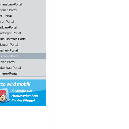
enausbau-Portal
mpner-Portal
er-Portal
rer-Portal
llbau-Portal
ettleger-Portal
mausstatter-Portal
losser-Portal
erheit-Portal
ckateur-Portal
hler-Portal
ckenbau-Portal
merer-Portal