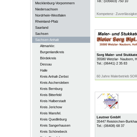
Tel.:
(035603) 750 10
Mecklenburg-Vorpommern
Niedersachsen
Kompetenz- Zuverlässigkeit
Nordrhein-Westfalen
Rheinland-Pfalz
Saarland
Sachsen
Sachsen-Anhalt
Altmarkkr.
Burgenlandkreis
Sorg Maler- und Stukkat
Bördekreis
35580
Wetzlar- Nauborn
, 
Tel.:
(06441) 2 35 83
Dessau
Halle
60 Jahre Malerbetrieb SOR
Kreis Anhalt-Zerbst
Kreis Aschersleben
Kreis Bernburg
Kreis Bitterfeld
Kreis Halberstadt
Kreis Jerichow
Kreis Mansfel.
Leutner GmbH
Kreis Quedlinburg
35447
Reiskirchen-Burkha
Kreis Sangerhausen
Tel.:
(06408) 68 37
Kreis Schönebeck