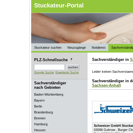
Stuckateur-Portal
Stuckateur suchen
Neuzugänge
Notdienst
Sachverständi
Sachverständiger in
S
PLZ-Schnellsuche
Leider keinen Sachverstaend
Google Suche
Erweiterte Suche
Sachverständiger in 
Sachverständiger
Sachsen-Anhalt
nach Gebieten
Baden-Württemberg
Bayern
Berlin
Brandenburg
Bremen
Hamburg
Schweizer GmbH Stuckat
03096
Guhrow
, Burger C
Hessen