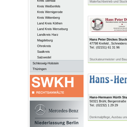
Kreis Stendal
Malerfachbetrieb und Stuc
Kreis Weißenfels
Kreis Wernigerode
Kreis Wittenberg
Land Kreis Köthen
Land Kreis Merseburg
Landkreis Harz
Hans Peter Dirckes Stuck
Magdeburg
47798
Krefeld
, Schneiders
Ohrekreis
Tel.:
(02151) 61 31 96
Saalkreis
Salzwedel
Stuckateurmeister und Bau
Schleswig-Holstein
Thüringen
Hans-Hermann Hürth Stu
50321
Brühl
, Bergerstraße
Tel.:
(02232) 1 29 29
Denkmalpflege, Ausbau un