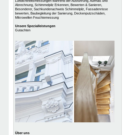
Luftdichtheitsmessungen während der Ausführung, Aufmaß und
Abrechnung, Schimmelpilz Erkennen, Bewerten & Sanieren,
Besonderer, Sachkundenachweis Schimmelpilz, Fassadenrisse
bewerten, Baubegleitung der Sanierung, Deckenputzschäden,
Mikrowellen Feuchtemessung
Unsere
Spezialleistungen
Gutachten
Über uns