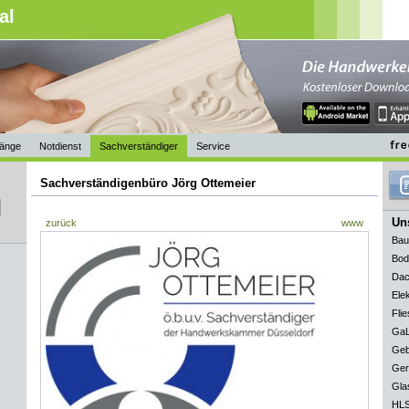
al
änge
Notdienst
Sachverständiger
Service
Sachverständigenbüro Jörg Ottemeier
Uns
zurück
www
Bau
Bod
Dac
Elek
Flie
GaL
Geb
Ger
Gla
HLS