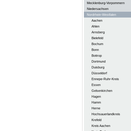
Mecklenburg-Vorpommern
Niedersachsen
Nordrhein-Westfalen
Aachen
Ahlen
Arnsberg
Bielefeld
Bochum
Bonn
Bottrop
Dortmund
Duisburg
Düsseldorf
Ennepe-Ruhr-Kreis
Essen
Gelsenkirchen
Hagen
Hamm
Herne
Hochsauerlandkreis
Krefeld
Kreis Aachen