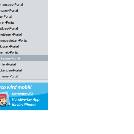
enausbau-Portal
mpner-Portal
er-Portal
rer-Portal
llbau-Portal
ettleger-Portal
mausstatter-Portal
losser-Portal
erheit-Portal
ckateur-Portal
hler-Portal
ckenbau-Portal
merer-Portal