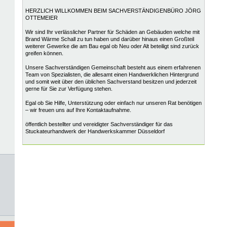
HERZLICH WILLKOMMEN BEIM SACHVERSTÄNDIGENBÜRO JÖRG
OTTEMEIER
Wir sind Ihr verlässlicher Partner für Schäden an Gebäuden welche mit
Brand Wärme Schall zu tun haben und darüber hinaus einen Großteil
weiterer Gewerke die am Bau egal ob Neu oder Alt beteiligt sind zurück
greifen können.
Unsere Sachverständigen Gemeinschaft besteht aus einem erfahrenen
Team von Spezialisten, die allesamt einen Handwerklichen Hintergrund
und somit weit über den üblichen Sachverstand besitzen und jederzeit
gerne für Sie zur Verfügung stehen.
Egal ob Sie Hilfe, Unterstützung oder einfach nur unseren Rat benötigen
– wir freuen uns auf Ihre Kontaktaufnahme.
öffentlich bestellter und vereidigter Sachverständiger für das
Stuckateurhandwerk der Handwerkskammer Düsseldorf