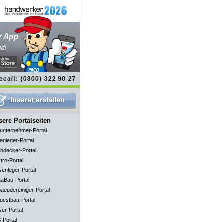
ere Portalseiten
unternehmer-Portal
enleger-Portal
hdecker-Portal
tro-Portal
senleger-Portal
aBau-Portal
aeudereiniger-Portal
uestbau-Portal
ser-Portal
-Portal