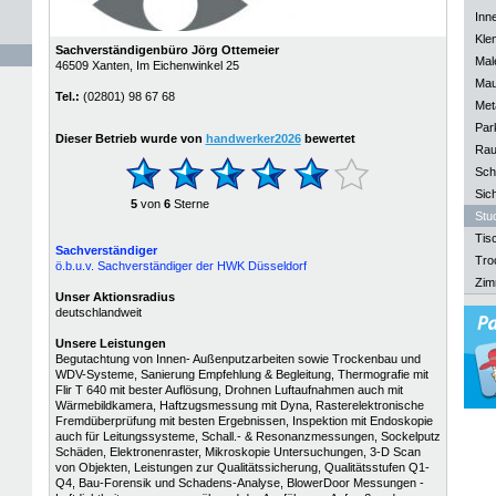
Inn
Kle
Sachverständigenbüro Jörg Ottemeier
Mal
46509
Xanten
, Im Eichenwinkel 25
Mau
Tel.:
(02801) 98 67 68
Meta
Park
Dieser Betrieb wurde von
handwerker2026
bewertet
Rau
Sch
Sich
5
von
6
Sterne
Stu
Tisc
Sachverständiger
Tro
ö.b.u.v. Sachverständiger der HWK Düsseldorf
Zim
Unser Aktionsradius
deutschlandweit
Unsere Leistungen
Begutachtung von Innen- Außenputzarbeiten sowie Trockenbau und
WDV-Systeme, Sanierung Empfehlung & Begleitung, Thermografie mit
Flir T 640 mit bester Auflösung, Drohnen Luftaufnahmen auch mit
Wärmebildkamera, Haftzugsmessung mit Dyna, Rasterelektronische
Fremdüberprüfung mit besten Ergebnissen, Inspektion mit Endoskopie
auch für Leitungssysteme, Schall.- & Resonanzmessungen, Sockelputz
Schäden, Elektronenraster, Mikroskopie Untersuchungen, 3-D Scan
von Objekten, Leistungen zur Qualitätssicherung, Qualitätsstufen Q1-
Q4, Bau-Forensik und Schadens-Analyse, BlowerDoor Messungen -