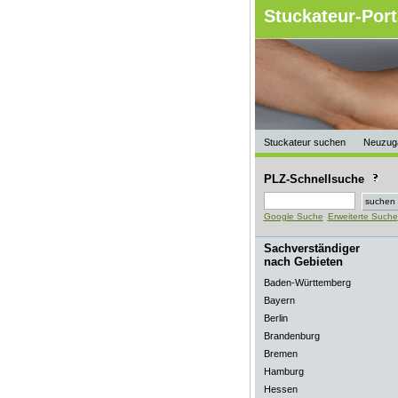
Stuckateur-Port
Stuckateur suchen
Neuzug
PLZ-Schnellsuche
Google Suche
Erweiterte Suche
Sachverständiger
nach Gebieten
Baden-Württemberg
Bayern
Berlin
Brandenburg
Bremen
Hamburg
Hessen