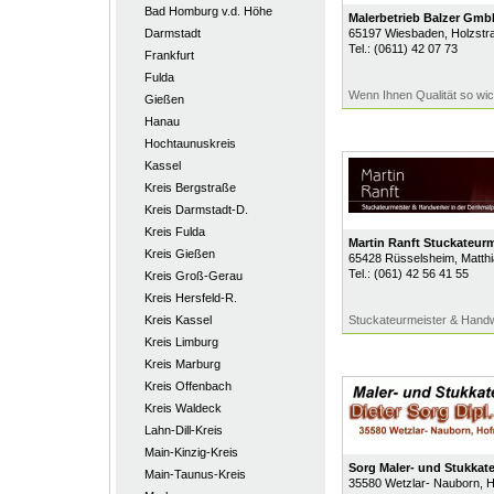
Bad Homburg v.d. Höhe
Malerbetrieb Balzer Gmb
Darmstadt
65197
Wiesbaden
, Holzstr
Tel.:
(0611) 42 07 73
Frankfurt
Fulda
Wenn Ihnen Qualität so wich
Gießen
Hanau
Hochtaunuskreis
Kassel
Kreis Bergstraße
Kreis Darmstadt-D.
Kreis Fulda
Martin Ranft Stuckateurm
Kreis Gießen
65428
Rüsselsheim
, Matth
Tel.:
(061) 42 56 41 55
Kreis Groß-Gerau
Kreis Hersfeld-R.
Kreis Kassel
Stuckateurmeister & Handw
Kreis Limburg
Kreis Marburg
Kreis Offenbach
Kreis Waldeck
Lahn-Dill-Kreis
Main-Kinzig-Kreis
Sorg Maler- und Stukkat
Main-Taunus-Kreis
35580
Wetzlar- Nauborn
, 