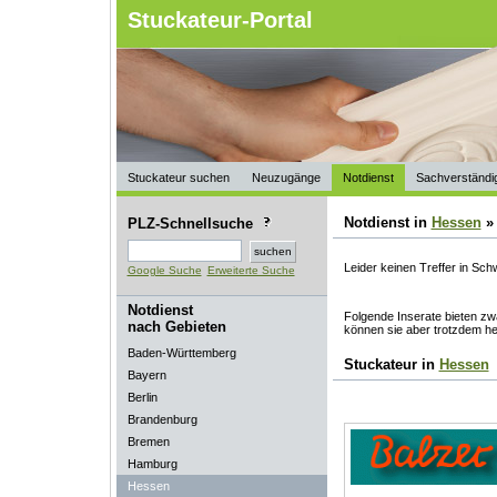
Stuckateur-Portal
Stuckateur suchen
Neuzugänge
Notdienst
Sachverständi
Notdienst in
Hessen
PLZ-Schnellsuche
Leider keinen Treffer in Sc
Google Suche
Erweiterte Suche
Notdienst
Folgende Inserate bieten zwa
nach Gebieten
können sie aber trotzdem he
Baden-Württemberg
Stuckateur in
Hessen
Bayern
Berlin
Brandenburg
Bremen
Hamburg
Hessen