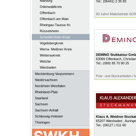
Marburg
Tel.:
(06441) 2 35 83
Odenwaldkreis
Offenbach
60 Jahre Malerbetrieb SOR
Offenbach am Main
Rheingau-Taunus-Kr.
Rüsselsheim
Schwalm-Eder-Kreis
Vogelsbergkreis
Werra- Meißner-Kreis
DEMINO Stukkateur Gm
Wetteraukreis
63069
Offenbach
, Christia
Wetzlar
Tel.:
(069) 85 70 90 25
Wiesbaden
Mecklenburg-Vorpommern
Putz- und Stuckarbeiten / 
Niedersachsen
Nordrhein-Westfalen
Rheinland-Pfalz
Saarland
Sachsen
Sachsen-Anhalt
Schleswig-Holstein
Klaus A. Weidner Stucka
65207
Wiesbaden
, Auring
Thüringen
Tel.:
(06127 ) 611 60