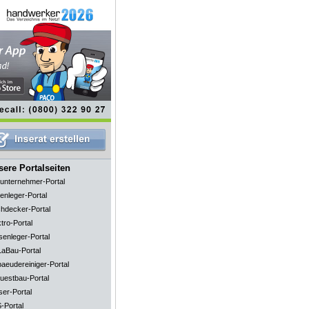
ere Portalseiten
unternehmer-Portal
enleger-Portal
hdecker-Portal
tro-Portal
senleger-Portal
aBau-Portal
aeudereiniger-Portal
uestbau-Portal
ser-Portal
-Portal