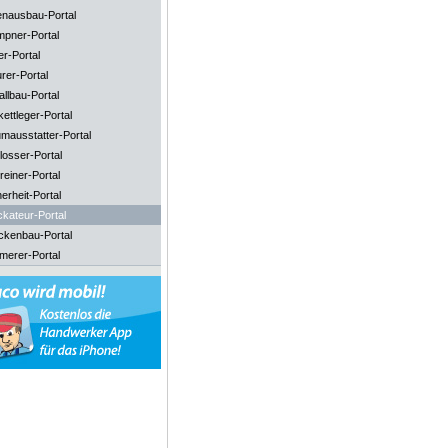
enausbau-Portal
mpner-Portal
er-Portal
rer-Portal
llbau-Portal
ettleger-Portal
mausstatter-Portal
losser-Portal
reiner-Portal
erheit-Portal
ckateur-Portal
ckenbau-Portal
merer-Portal