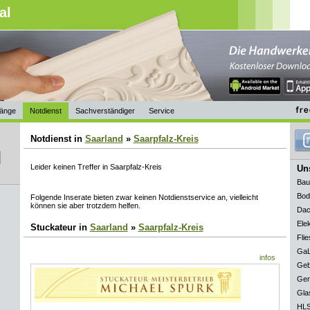
al
änge
Notdienst
Sachverständiger
Service
Notdienst in
Saarland
»
Saarpfalz-Kreis
Leider keinen Treffer in Saarpfalz-Kreis
Uns
Bau
Bod
Folgende Inserate bieten zwar keinen Notdienstservice an, vielleicht
können sie aber trotzdem helfen.
Dac
Elek
Stuckateur in
Saarland
»
Saarpfalz-Kreis
Flie
GaL
infos
Geb
Ger
Gla
HLS