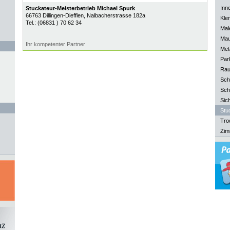
Inn
Stuckateur-Meisterbetrieb Michael Spurk
66763
Dillingen-Diefflen
, Nalbacherstrasse 182a
Kle
Tel.:
(06831 ) 70 62 34
Mal
Mau
Ihr kompetenter Partner
Meta
Park
Rau
Sch
Sch
Sich
Stu
Tro
Zim