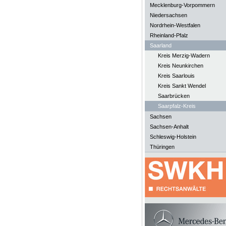
Mecklenburg-Vorpommern
Niedersachsen
Nordrhein-Westfalen
Rheinland-Pfalz
Saarland
Kreis Merzig-Wadern
Kreis Neunkirchen
Kreis Saarlouis
Kreis Sankt Wendel
Saarbrücken
Saarpfalz-Kreis
Sachsen
Sachsen-Anhalt
Schleswig-Holstein
Thüringen