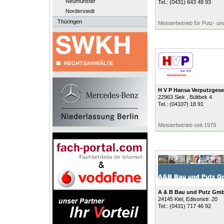
Neumünster
Tel.:
(0431) 643 48 93
Norderstedt
Thüringen
Meisterbetrieb für Putz- un
H V P Hansa Verputzgese
22963
Siek
, Bültbek 4
Tel.:
(04107) 18 91
Meisterbetrieb seit 1979
A & B Bau und Putz Gm
24145
Kiel
, Edisonstr. 20
Tel.:
(0431) 717 46 92