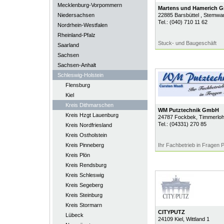
Mecklenburg-Vorpommern
Martens und Hamerich 
Niedersachsen
22885
Barsbüttel
, Stemwa
Tel.:
(040) 710 11 62
Nordrhein-Westfalen
Rheinland-Pfalz
Stuck- und Baugeschäft
Saarland
Sachsen
Sachsen-Anhalt
Schleswig-Holstein
Flensburg
Kiel
Kreis Dithmarschen
WM Putztechnik GmbH
Kreis Hzgt Lauenburg
24787
Fockbek
, Timmerloh
Tel.:
(04331) 270 85
Kreis Nordfriesland
Kreis Ostholstein
Kreis Pinneberg
Ihr Fachbetrieb in Fragen 
Kreis Plön
Kreis Rendsburg
Kreis Schleswig
Kreis Segeberg
Kreis Steinburg
Kreis Stormarn
CITYPUTZ
Lübeck
24109
Kiel
, Wittland 1