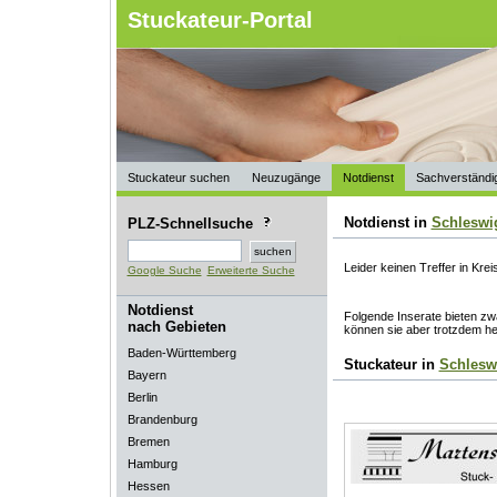
Stuckateur-Portal
Stuckateur suchen
Neuzugänge
Notdienst
Sachverständi
Notdienst in
Schleswig
PLZ-Schnellsuche
Leider keinen Treffer in Kre
Google Suche
Erweiterte Suche
Notdienst
Folgende Inserate bieten zwa
nach Gebieten
können sie aber trotzdem he
Baden-Württemberg
Stuckateur in
Schlesw
Bayern
Berlin
Brandenburg
Bremen
Hamburg
Hessen