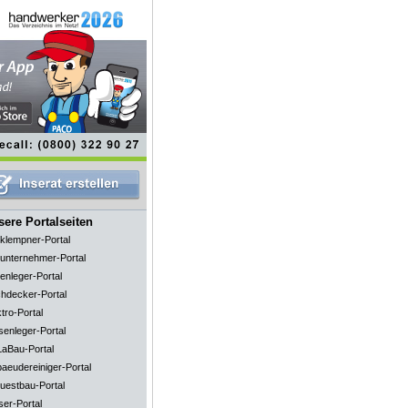
ere Portalseiten
klempner-Portal
unternehmer-Portal
enleger-Portal
hdecker-Portal
tro-Portal
senleger-Portal
aBau-Portal
aeudereiniger-Portal
uestbau-Portal
ser-Portal