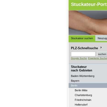
Stuckateur-Port
Stuckateur suchen
Neuzug
PLZ-Schnellsuche
Google Suche
Erweiterte Suche
Stuckateur
nach Gebieten
Baden-Württemberg
Bayern
Berlin
Berlin Mitte
Charlottenburg
Friedrichshain
Hellersdorf