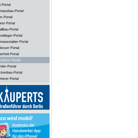
-Portal
enausbau-Portal
er-Portal
rer-Portal
llbau-Portal
ettleger-Portal
mausstatter-Portal
losser-Portal
erheit-Portal
ckateur-Portal
hler-Portal
ckenbau-Portal
merer-Portal