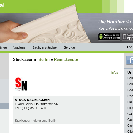
al
änge
Notdienst
Sachverständiger
Service
Stuckateur in
Berlin
»
Reinickendorf
Uns
infos
Bau
Bau
Bod
Dac
STUCK NAGEL GMBH
Elek
13409
Berlin
, Hausotterstr. 54
Flie
Tel.:
(030) 85 96 14 16
GaL
Geb
Stukkateurmeister aus Berlin
Ger
Gla