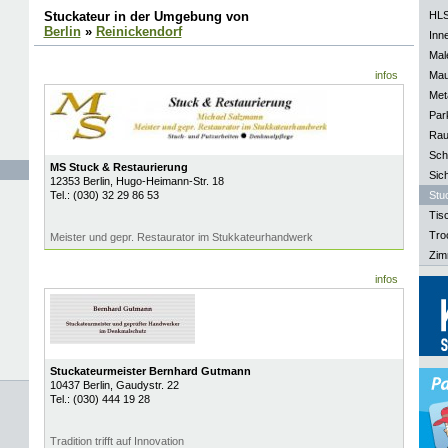
Stuckateur in der Umgebung von
HLS
Berlin
»
Reinickendorf
Inn
Mal
infos
Mau
Meta
Park
Rau
Sch
MS Stuck & Restaurierung
Sich
12353
Berlin
, Hugo-Heimann-Str. 18
Tel.:
(030) 32 29 86 53
Stu
Tisc
Tro
Meister und gepr. Restaurator im Stukkateurhandwerk
Zim
infos
Stuckateurmeister Bernhard Gutmann
10437
Berlin
, Gaudystr. 22
Tel.:
(030) 444 19 28
Tradition trifft auf Innovation