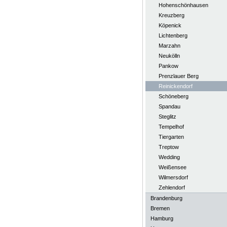
Hohenschönhausen
Kreuzberg
Köpenick
Lichtenberg
Marzahn
Neukölln
Pankow
Prenzlauer Berg
Reinickendorf
Schöneberg
Spandau
Steglitz
Tempelhof
Tiergarten
Treptow
Wedding
Weißensee
Wilmersdorf
Zehlendorf
Brandenburg
Bremen
Hamburg