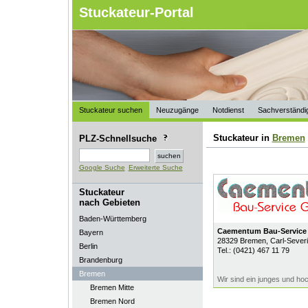
Stuckateur-Portal
Stuckateur suchen
Neuzugänge
Notdienst
Sachverständi
Stuckateur in
Bremen
PLZ-Schnellsuche
Google Suche
Erweiterte Suche
Stuckateur
nach Gebieten
Baden-Württemberg
Caementum Bau-Servic
Bayern
28329
Bremen
, Carl-Sever
Berlin
Tel.:
(0421) 467 11 79
Brandenburg
Bremen
Wir sind ein junges und ho
Bremen Mitte
Bremen Nord