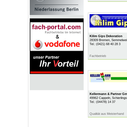
Kilim Gips Dekoration
28309
Bremen
, Semmelwei
Tel.:
(0421) 68 40 28 3
Fachbetrieb
Kellermann & Partner G
49962
Cappeln
, Schierlings
Tel.:
(04478) 14 37
Qualität aus Meisterhand