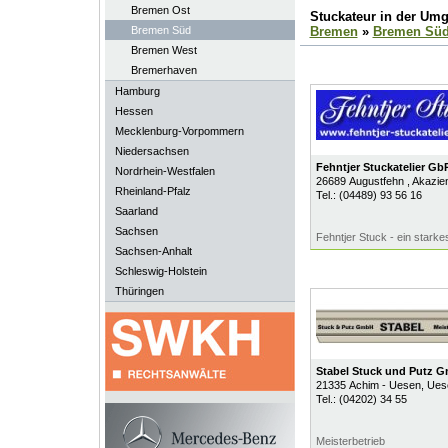
Bremen Ost
Stuckateur in der Um
Bremen Süd
Bremen
»
Bremen Sü
Bremen West
Bremerhaven
Hamburg
Hessen
Mecklenburg-Vorpommern
Niedersachsen
Fehntjer Stuckatelier Gb
Nordrhein-Westfalen
26689
Augustfehn
, Akazie
Rheinland-Pfalz
Tel.:
(04489) 93 56 16
Saarland
Sachsen
Fehntjer Stuck - ein star
Sachsen-Anhalt
Schleswig-Holstein
Thüringen
Stabel Stuck und Putz 
21335
Achim - Uesen
, Ues
Tel.:
(04202) 34 55
Meisterbetrieb