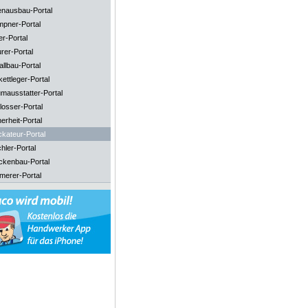
enausbau-Portal
mpner-Portal
er-Portal
rer-Portal
llbau-Portal
ettleger-Portal
mausstatter-Portal
losser-Portal
erheit-Portal
ckateur-Portal
hler-Portal
ckenbau-Portal
merer-Portal