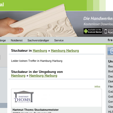
al
änge
Notdienst
Sachverständiger
Service
Stuckateur in
Hamburg
»
Hamburg Harburg
Leider keinen Treffer in Hamburg Harburg
Uns
Bau
Stuckateur in der Umgebung von
Bod
Hamburg
»
Hamburg Harburg
Dac
Elek
infos
Flie
GaL
Geb
Ger
Gla
Hartmut Thoms Stuckateurmeister
HLS