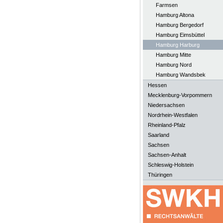
Farmsen
Hamburg Altona
Hamburg Bergedorf
Hamburg Eimsbüttel
Hamburg Harburg
Hamburg Mitte
Hamburg Nord
Hamburg Wandsbek
Hessen
Mecklenburg-Vorpommern
Niedersachsen
Nordrhein-Westfalen
Rheinland-Pfalz
Saarland
Sachsen
Sachsen-Anhalt
Schleswig-Holstein
Thüringen