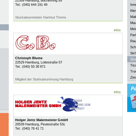
22359
Hamburg
, Buchenring 55
Tel.:
(040) 644 191 49
Inn
Kle
Mal
Stuckateurmeister Hartmut Thoms
Mau
Meta
infos
Park
Rau
Sch
Sich
Christoph Blume
Stu
22529
Hamburg
, Lottestraße 57
Tisc
Tel.:
(040) 55 38 871
Tro
Zim
Mitglied der Stukkateurinnung Hamburg
infos
Holger Jentz Malermeister GmbH
20539
Hamburg
, Peutestraße 53c
Tel.:
(040) 78 41 71