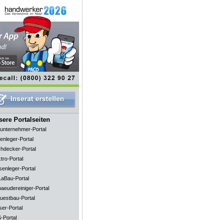
ere Portalseiten
unternehmer-Portal
enleger-Portal
hdecker-Portal
tro-Portal
senleger-Portal
aBau-Portal
aeudereiniger-Portal
uestbau-Portal
ser-Portal
-Portal