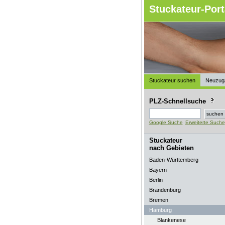
Stuckateur-Port
Stuckateur suchen
Neuzug
PLZ-Schnellsuche
Google Suche
Erweiterte Suche
Stuckateur
nach Gebieten
Baden-Württemberg
Bayern
Berlin
Brandenburg
Bremen
Hamburg
Blankenese