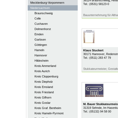
38114
Braunschweig
, Hint
Mecklenburg-Vorpommern
Tel.:
(0531) 58123-0
Niedersachsen
Braunschweig
Bauunternehmung für Alth
Celle
Cuxhaven
Delmenhorst
Emden
Garbsen
Göttingen
Hameln
Klaus Stuckert
30171
Hannover
, Redenstr
Hannover
Tel.:
(0511) 283 47 79
Hildesheim
Kreis Ammerland
Stukkateurmeister, Gestalt
Kreis Aurich
Kreis Cloppenburg
Kreis Diepholz
Kreis Emsland
Kreis Friesland
Kreis Gifhorn
Kreis Goslar
M. Bauer Stukkateurmeis
31319
Sehnde
, Im Hasenk
Kreis Graf. Bentheim
Tel.:
(05132) 94 58 00
Kreis Hameln-Pyrmont