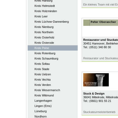
Kreis Harburg
Ein kleines Team mit viel E
Kreis Helmstedt
Kreis Holzminden
Kreis Leer
Kreis Lüchow-Dannenberg
Kreis Nienburg
Kreis Northeim
Kreis Osterholz
Restaurator und Stuckat
Kreis Osterode
30451
Hannover
, Bethlehe
Tel.:
(0511) 340 80 30
Kreis Peine
Kreis Rotenburg
Restaurator und Stuckateu
Kreis Schaumburg
Kreis Soltau
Kreis Stade
Kreis Uelzen
Kreis Vechta
Kreis Verden
Kreis Wesermarsch
Stuck & Design
Kreis Wittmund
36041
Mittelrode
, Mittelrod
Langenhagen
Tel.:
(0661) 901 55 21
Lingen (Ems)
Lüneburg
Stuckateurmeisterbetrieb
Nordhorn