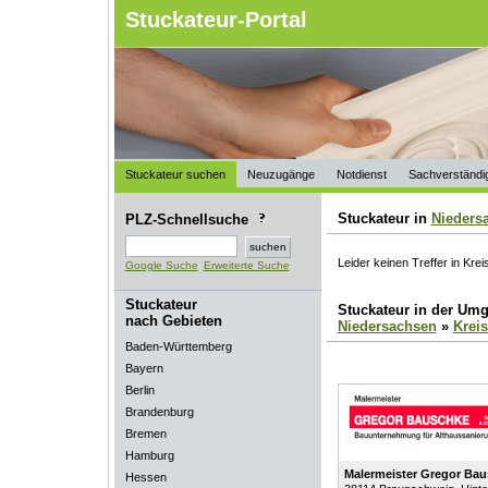
Stuckateur-Portal
Stuckateur suchen
Neuzugänge
Notdienst
Sachverständi
Stuckateur in
Nieders
PLZ-Schnellsuche
Leider keinen Treffer in Krei
Google Suche
Erweiterte Suche
Stuckateur
Stuckateur in der Um
nach Gebieten
Niedersachsen
»
Kreis
Baden-Württemberg
Bayern
Berlin
Brandenburg
Bremen
Hamburg
Malermeister Gregor B
Hessen