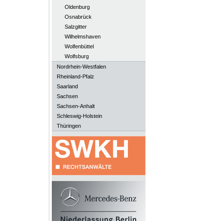
Oldenburg
Osnabrück
Salzgitter
Wilhelmshaven
Wolfenbüttel
Wolfsburg
Nordrhein-Westfalen
Rheinland-Pfalz
Saarland
Sachsen
Sachsen-Anhalt
Schleswig-Holstein
Thüringen