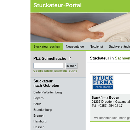
Stuckateur-Portal
Stuckateur suchen
Neuzugänge
Notdienst
Sachverständi
Stuckateur in
Sachse
PLZ-Schnellsuche
Google Suche
Erweiterte Suche
Stuckateur
nach Gebieten
Baden-Württemberg
Stuckfirma Boden
Bayern
01237
Dresden
, Gasanstal
Berlin
Tel.:
(0351) 254 02 17
Brandenburg
Bremen
...wir möchten uns Ihnen ge
Hamburg
Hessen