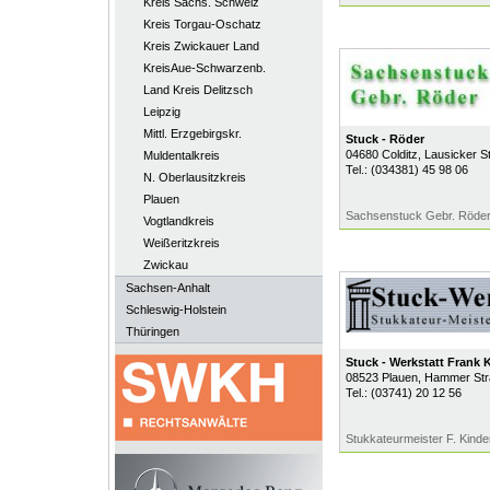
Kreis Sächs. Schweiz
Kreis Torgau-Oschatz
Kreis Zwickauer Land
KreisAue-Schwarzenb.
Land Kreis Delitzsch
Leipzig
Mittl. Erzgebirgskr.
Stuck - Röder
04680
Colditz
, Lausicker S
Muldentalkreis
Tel.:
(034381) 45 98 06
N. Oberlausitzkreis
Plauen
Sachsenstuck Gebr. Röde
Vogtlandkreis
Weißeritzkreis
Zwickau
Sachsen-Anhalt
Schleswig-Holstein
Thüringen
Stuck - Werkstatt Frank 
08523
Plauen
, Hammer Str
Tel.:
(03741) 20 12 56
Stukkateurmeister F. Kinde