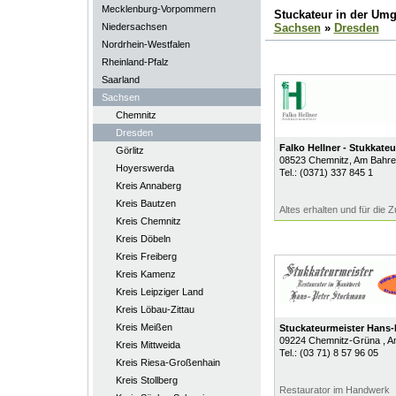
Mecklenburg-Vorpommern
Stuckateur in der Um
Niedersachsen
Sachsen
»
Dresden
Nordrhein-Westfalen
Rheinland-Pfalz
Saarland
Sachsen
Chemnitz
Dresden
Falko Hellner - Stukkate
Görlitz
08523
Chemnitz
, Am Bahr
Hoyerswerda
Tel.:
(0371) 337 845 1
Kreis Annaberg
Kreis Bautzen
Altes erhalten und für die 
Kreis Chemnitz
Kreis Döbeln
Kreis Freiberg
Kreis Kamenz
Kreis Leipziger Land
Kreis Löbau-Zittau
Kreis Meißen
Stuckateurmeister Hans
09224
Chemnitz-Grüna
, 
Kreis Mittweida
Tel.:
(03 71) 8 57 96 05
Kreis Riesa-Großenhain
Kreis Stollberg
Restaurator im Handwerk