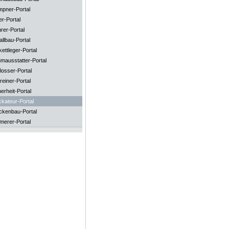
mpner-Portal
er-Portal
rer-Portal
llbau-Portal
ettleger-Portal
mausstatter-Portal
losser-Portal
reiner-Portal
erheit-Portal
ckateur-Portal
ckenbau-Portal
merer-Portal