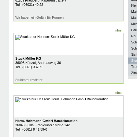
61169
Friedberg
, Kapellenstraße 7
Tel.:
(06031) 40 22
Kle
Mal
Wir haben ein Gefühl für Formen
Mau
Meta
Park
infos
Rau
Sch
Sch
Sich
Stuck Müller KG
Stu
36093
Künzell
, Andreasweg 36
Tro
Tel.:
(0661) 33759
Zim
Stukkateurmeister
infos
Herm. Hohmann GmbH Baudekoration
36043
Fulda
, Frankfurter Straße 142
Tel.:
(0661) 9 41 59-0