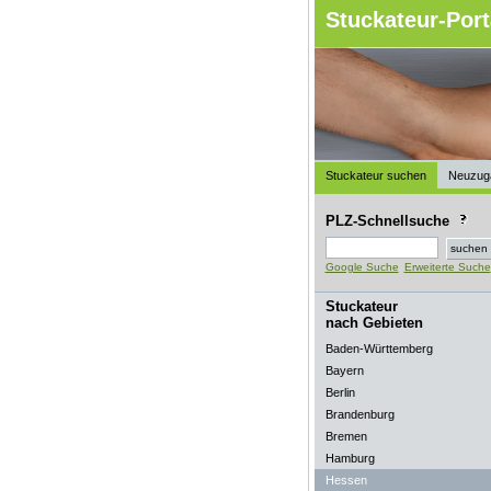
Stuckateur-Port
Stuckateur suchen
Neuzug
PLZ-Schnellsuche
Google Suche
Erweiterte Suche
Stuckateur
nach Gebieten
Baden-Württemberg
Bayern
Berlin
Brandenburg
Bremen
Hamburg
Hessen