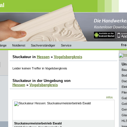
al
änge
Notdienst
Sachverständiger
Service
Stuckateur in
Hessen
»
Vogelsbergkreis
Uns
Leider keinen Treffer in Vogelsbergkreis
Bau
Bod
Stuckateur in der Umgebung von
Dac
Hessen
»
Vogelsbergkreis
Elek
Flie
infos
GaL
Geb
Ger
Gla
HLS
Stuckateurmeisterbetrieb Ewald
Inn