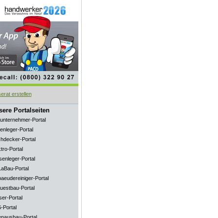
ere Portalseiten
unternehmer-Portal
enleger-Portal
hdecker-Portal
tro-Portal
senleger-Portal
aBau-Portal
aeudereiniger-Portal
uestbau-Portal
ser-Portal
-Portal
enausbau-Portal