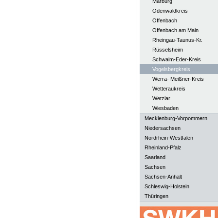
Marburg
Odenwaldkreis
Offenbach
Offenbach am Main
Rheingau-Taunus-Kr.
Rüsselsheim
Schwalm-Eder-Kreis
Vogelsbergkreis
Werra- Meißner-Kreis
Wetteraukreis
Wetzlar
Wiesbaden
Mecklenburg-Vorpommern
Niedersachsen
Nordrhein-Westfalen
Rheinland-Pfalz
Saarland
Sachsen
Sachsen-Anhalt
Schleswig-Holstein
Thüringen