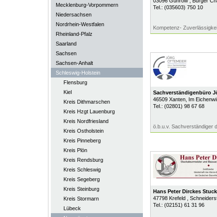
03096
Guhrow
, Burger C
Mecklenburg-Vorpommern
Tel.:
(035603) 750 10
Niedersachsen
Nordrhein-Westfalen
Kompetenz- Zuverlässigkeit
Rheinland-Pfalz
Saarland
Sachsen
Sachsen-Anhalt
Schleswig-Holstein
Flensburg
Kiel
Sachverständigenbüro J
46509
Xanten
, Im Eichenwi
Kreis Dithmarschen
Tel.:
(02801) 98 67 68
Kreis Hzgt Lauenburg
Kreis Nordfriesland
ö.b.u.v. Sachverständiger
Kreis Ostholstein
Kreis Pinneberg
Kreis Plön
Kreis Rendsburg
Kreis Schleswig
Kreis Segeberg
Kreis Steinburg
Hans Peter Dirckes Stuck
47798
Krefeld
, Schneiders
Kreis Stormarn
Tel.:
(02151) 61 31 96
Lübeck