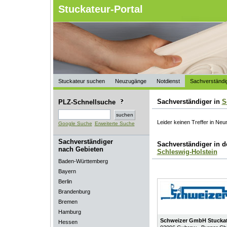
Stuckateur-Portal
Stuckateur suchen
Neuzugänge
Notdienst
Sachverständi
Sachverständiger in
S
PLZ-Schnellsuche
Leider keinen Treffer in Ne
Google Suche
Erweiterte Suche
Sachverständiger
Sachverständiger in 
nach Gebieten
Schleswig-Holstein
Baden-Württemberg
Bayern
Berlin
Brandenburg
Bremen
Hamburg
Schweizer GmbH Stuckat
Hessen