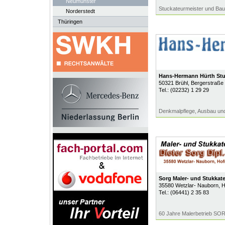
Neumünster
Stuckateurmeister und Bau
Norderstedt
Thüringen
Hans-Hermann Hürth Stu
50321
Brühl
, Bergerstraße
Tel.:
(02232) 1 29 29
Denkmalpflege, Ausbau un
Sorg Maler- und Stukkat
35580
Wetzlar- Nauborn
, 
Tel.:
(06441) 2 35 83
60 Jahre Malerbetrieb SOR